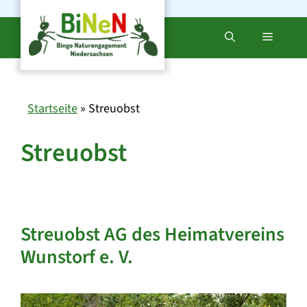
Zum
Inhalt
Menü
springen
Startseite
»
Streuobst
Streuobst
Streuobst AG des Heimatvereins
Wunstorf e. V.