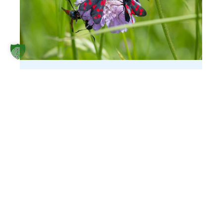
Unser Team
Verschiedene Köpfe bringen ihre
Fähigkeiten und Erfahrungen mit jeder
Menge Herzblut ein, um die vielfältigen
Mitmach- und Engagementangebote
von BiNeN zu ermöglichen. Hier könnt
ihr unser Team kennenlernen.
Mehr