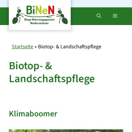
Zum
Inhalt
Menü
springen
Startseite
»
Biotop- & Landschaftspflege
Biotop- &
Landschaftspflege
Klimaboomer