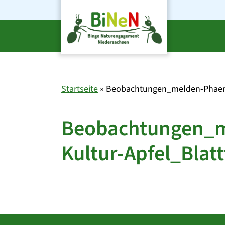
Zum
Inhalt
springen
Startseite
»
Beobachtungen_melden-Phaenol
Beobachtungen_m
Kultur-Apfel_Blatt