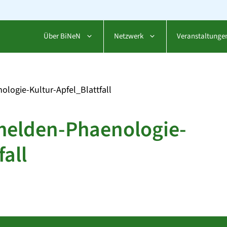
Über BiNeN
Netzwerk
Veranstaltunge
ogie-Kultur-Apfel_Blattfall
elden-Phaenologie-
fall