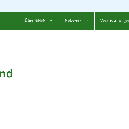
Über BiNeN
Netzwerk
Veranstaltunge
and